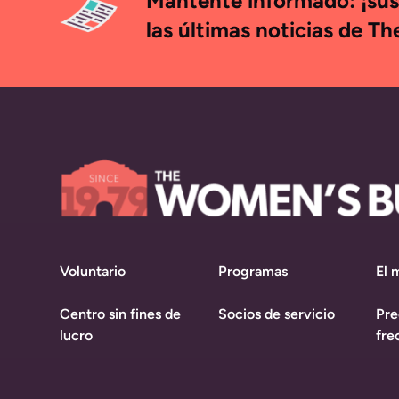
Mantente informado: ¡susc
las últimas noticias de T
Voluntario
Programas
El 
Centro sin fines de
Socios de servicio
Pre
lucro
fre