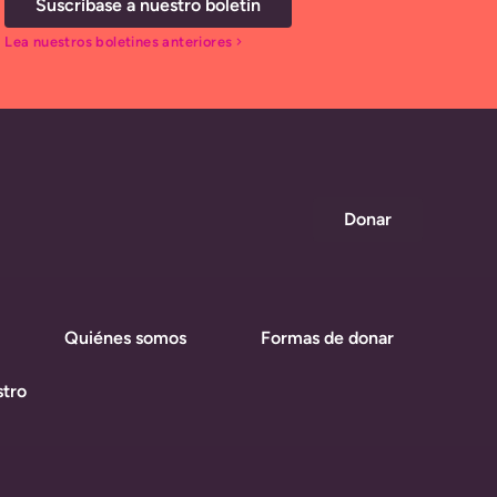
Suscríbase a nuestro boletín
Lea nuestros boletines anteriores
chevron_right
Donar
Quiénes somos
Formas de donar
tro