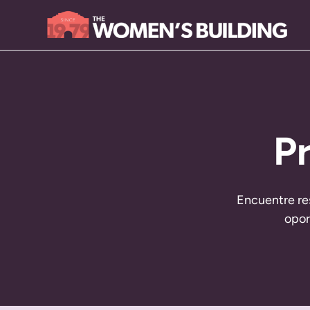
P
Encuentre re
opor