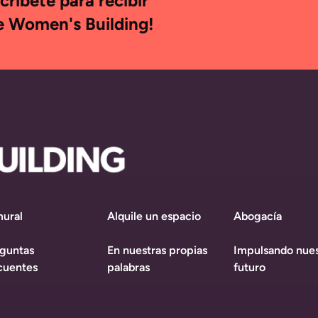
ríbete para recibir
he Women's Building!
mural
Alquile un espacio
Abogacía
guntas
En nuestras propias
Impulsando nues
cuentes
palabras
futuro