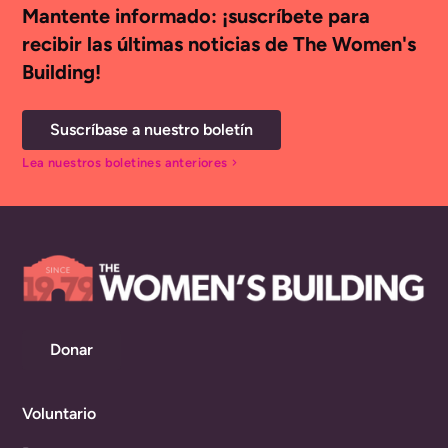
Mantente informado: ¡suscríbete para
recibir las últimas noticias de The Women's
Building!
Suscríbase a nuestro boletín
Lea nuestros boletines anteriores
chevron_right
Donar
Voluntario